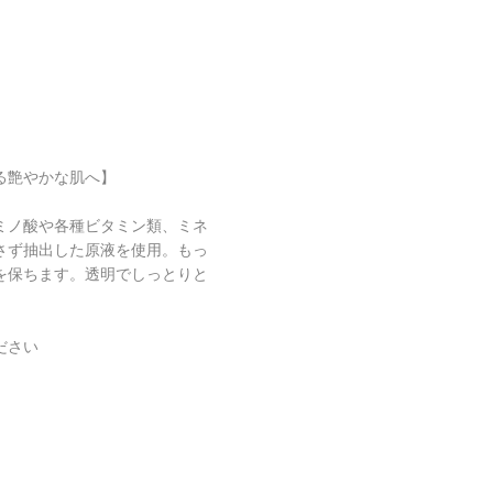
る艶やかな肌へ】
ミノ酸や各種ビタミン類、ミネ
さず抽出した原液を使用。もっ
を保ちます。透明でしっとりと
ださい