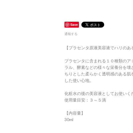
Save
通報する
【プラセンタ原液美容液でハリのあ
プラセンタに含まれる１０種類のア
ラル、酵素などの様々な栄養分を壊
ちりとした柔らかく透明感のある肌
した使い心地。
化粧水の後の美容液としてお使いく
使用量目安：３～５滴
【内容量】
30ml