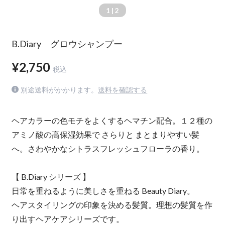
1
| 2
B.Diary グロウシャンプー
¥2,750
税込
別途送料がかかります。
送料を確認する
ヘアカラーの色モチをよくするヘマチン配合。１２種の
アミノ酸の高保湿効果で さらりと まとまりやすい髪
へ。さわやかなシトラスフレッシュフローラの香り。
【 B.Diary シリーズ 】
日常を重ねるように美しさを重ねる Beauty Diary。
ヘアスタイリングの印象を決める髪質。理想の髪質を作
り出すヘアケアシリーズです。